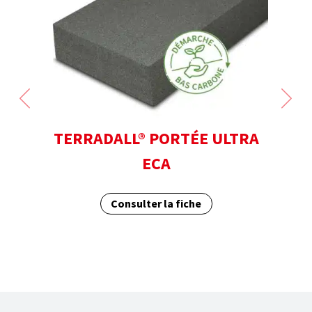
E
TERRADALL® PORTÉE ULTRA
CELL
ECA
Consulter la fiche