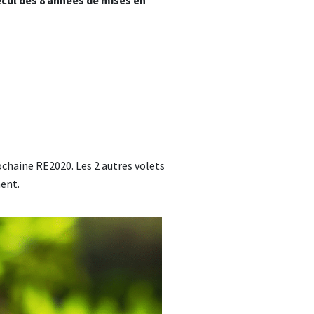
cul des 8 années de mises en
ochaine RE2020. Les 2 autres volets
ment.