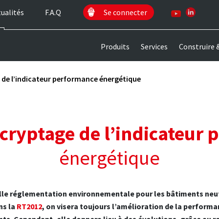
ualités
F.A.Q
Se connecter
Produits
Services
Construire 
 de l’indicateur performance énergétique
cryptage de l’indicateur
énergétique
elle réglementation environnementale pour les bâtiments neuf
ns la
RT2012
, on visera toujours l’amélioration de la performa