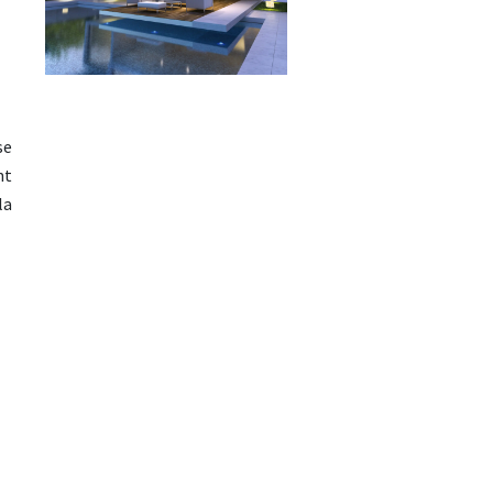
se
nt
la