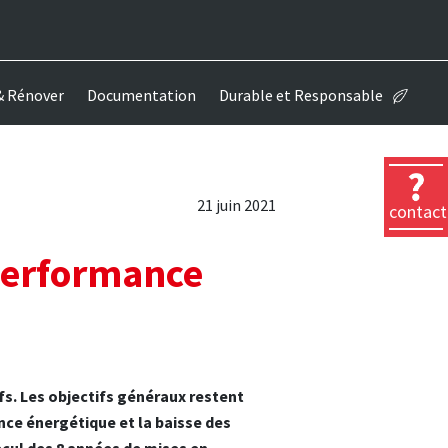
& Rénover
Documentation
Durable et Responsable
21 juin 2021
contact
 performance
Un contact
Nous
Une
commercial
contacter
Une
question
?
demande de
technique ?
documentati
s. Les objectifs généraux restent
nce énergétique et la baisse des